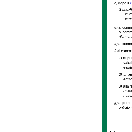
c)
dopo il
c
'1 bis. A
le c
comu
d)
al comma 
al comma
diversa 
e)
ai commi 
f)
al comma 
1)
al pr
valor
esist
2)
al pr
edifi
3)
alla 
dista
massi
g)
al primo
entrato 