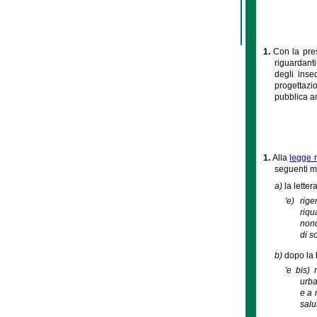
1.
Con la pres
riguardanti
degli inse
progettazio
pubblica am
1.
Alla
legge 
seguenti m
a)
la letter
'e) rig
riqu
nonc
di s
b)
dopo la 
'e bis) 
urba
e a 
salu