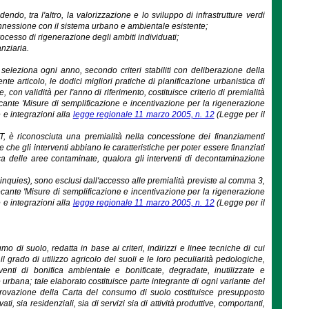
ndo, tra l'altro, la valorizzazione e lo sviluppo di infrastrutture verdi
 connessione con il sistema urbano e ambientale esistente;
processo di rigenerazione degli ambiti individuati;
anziaria.
seleziona ogni anno, secondo criteri stabiliti con deliberazione della
e articolo, le dodici migliori pratiche di pianificazione urbanistica di
e, con validità per l'anno di riferimento, costituisce criterio di premialità
ecante 'Misure di semplificazione e incentivazione per la rigenerazione
e e integrazioni alla
legge regionale 11 marzo 2005, n. 12
(Legge per il
GT, è riconosciuta una premialità nella concessione dei finanziamenti
che gli interventi abbiano le caratteristiche per poter essere finanziati
nifica delle aree contaminate, qualora gli interventi di decontaminazione
 quinquies), sono esclusi dall'accesso alle premialità previste al comma 3,
ecante 'Misure di semplificazione e incentivazione per la rigenerazione
e e integrazioni alla
legge regionale 11 marzo 2005, n. 12
(Legge per il
 di suolo, redatta in base ai criteri, indirizzi e linee tecniche di cui
il grado di utilizzo agricolo dei suoli e le loro peculiarità pedologiche,
enti di bonifica ambientale e bonificate, degradate, inutilizzate e
one urbana; tale elaborato costituisce parte integrante di ogni variante del
vazione della Carta del consumo di suolo costituisce presupposto
ti, sia residenziali, sia di servizi sia di attività produttive, comportanti,