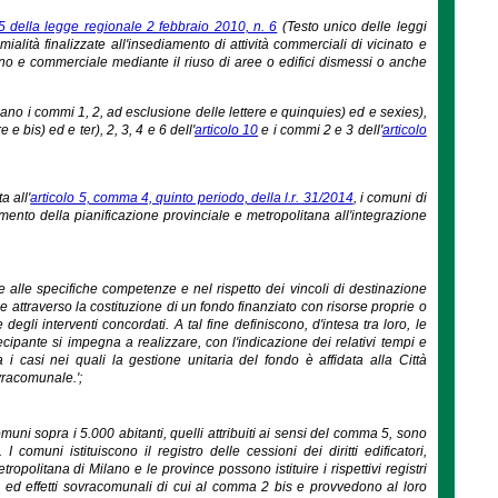
 5 della legge regionale 2 febbraio 2010, n. 6
(Testo unico delle leggi
ialità finalizzate all'insediamento di attività commerciali di vicinato e
bano e commerciale mediante il riuso di aree o edifici dismessi o anche
cano i commi 1, 2, ad esclusione delle lettere e quinquies) ed e sexies),
 e bis) ed e ter), 2, 3, 4 e 6 dell'
articolo 10
e i commi 2 e 3 dell'
articolo
a all'
articolo 5, comma 4, quinto periodo, della l.r. 31/2014
, i comuni di
ento della pianificazione provinciale e metropolitana all'integrazione
one alle specifiche competenze e nel rispetto dei vincoli di destinazione
e attraverso la costituzione di un fondo finanziato con risorse proprie o
egli interventi concordati. A tal fine definiscono, d'intesa tra loro, le
cipante si impegna a realizzare, con l'indicazione dei relativi tempi e
 i casi nei quali la gestione unitaria del fondo è affidata alla Città
ovracomunale.';
comuni sopra i 5.000 abitanti, quelli attribuiti ai sensi del comma 5, sono
comuni istituiscono il registro delle cessioni dei diritti edificatori,
opolitana di Milano e le province possono istituire i rispettivi registri
eri ed effetti sovracomunali di cui al comma 2 bis e provvedono al loro