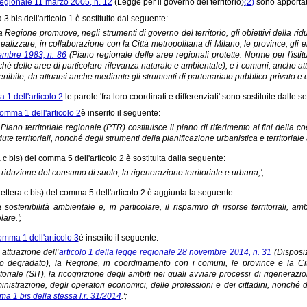
regionale 11 marzo 2005, n. 12
(Legge per il governo del territorio)
(2)
sono apportat
3 bis dell'articolo 1 è sostituito dal seguente:
La Regione promuove, negli strumenti di governo del territorio, gli obiettivi della r
realizzare, in collaborazione con la Città metropolitana di Milano, le province, gli en
mbre 1983, n. 86
(Piano regionale delle aree regionali protette. Norme per l'isti
hé delle aree di particolare rilevanza naturale e ambientale), e i comuni, anche attr
enibile, da attuarsi anche mediante gli strumenti di partenariato pubblico-privato e
1 dell'articolo 2
le parole 'fra loro coordinati e differenziati' sono sostituite dalle s
omma 1 dell'articolo 2
è inserito il seguente:
Il Piano territoriale regionale (PTR) costituisce il piano di riferimento ai fini della
ute territoriali, nonché degli strumenti della pianificazione urbanistica e territoriale ai 
a c bis) del comma 5 dell'articolo 2 è sostituita dalla seguente:
la riduzione del consumo di suolo, la rigenerazione territoriale e urbana;';
lettera c bis) del comma 5 dell'articolo 2 è aggiunta la seguente:
la sostenibilità ambientale e, in particolare, il risparmio di risorse territoriali,
lare.';
omma 1 dell'articolo 3
è inserito il seguente:
n attuazione dell'
articolo 1 della legge regionale 28 novembre 2014, n. 31
(Disposiz
o degradato), la Regione, in coordinamento con i comuni, le province e la Citt
itoriale (SIT), la ricognizione degli ambiti nei quali avviare processi di rigeneraz
nistrazione, degli operatori economici, delle professioni e dei cittadini, nonché di
a 1 bis della stessa l.r. 31/2014
.';