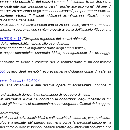
mento e la pubblicità dei registri comunali. I comuni, le province e la
ree destinate alla creazione di parchi anche sovracomunali. Al fine di
o del 20 per cento degli indici di edificabilità, da perequare entro tre
azione urbana. Tali diritti edificatori acquisiscono efficacia, previo
ta cessione delle aree.
revisto dal PGT è incrementato fino al 20 per cento, sulla base di criteri
mento, in coerenza con i criteri previsti ai sensi dell'articolo 43, comma
io 2016, n. 16
(Disciplina regionale dei servizi abitativi);
della vulnerabilità rispetto alle esondazioni;
che comportanti la riqualificazione degli ambiti fluviali;
delle acque meteoriche, risparmio idrico, conseguimento del drenaggio
onnessione tra verde e costruito per la realizzazione di un ecosistema
2004
ovvero degli immobili espressamente dichiarati come di valenza
comma 9, della l.r. 31/2014
;
ale, alla ciclabilità e alle relative opere di accessibilità, nonché di
o di materiali derivanti da operazioni di recupero di rifiuti;
, in alternativa e ove ne ricorrano le condizioni, degli incentivi di cui
in cui gli interventi di decontaminazione vengano effettuati dal soggetto
ell'edificio;
eri, basati sulla tracciabilità e sulle attività di controllo, con particolare
cnologie avanzate, utilizzando strumenti come la geolocalizzazione, la
 corso di tutte le fasi dei cantieri relativi agli interventi finalizzati alla