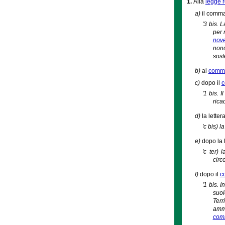
1.
Alla
legge 
a)
il comma 
'3 bis. 
per 
nove
nonc
sost
b)
al
comma 
c)
dopo il
c
'1 bis. 
ricad
d)
la letter
'c bis) 
e)
dopo la 
'c ter) 
circo
f)
dopo il
c
'1 bis. I
suol
Terr
ammi
comm