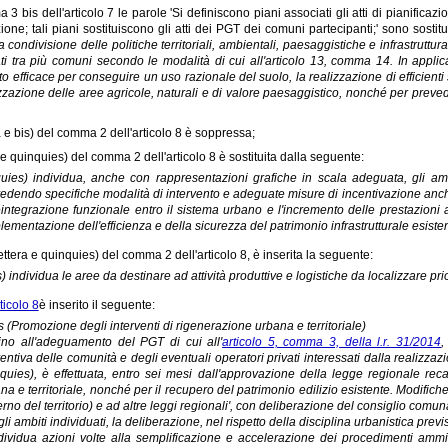
 3 bis dell'articolo 7 le parole 'Si definiscono piani associati gli atti di pianific
one; tali piani sostituiscono gli atti dei PGT dei comuni partecipanti;' sono sostit
la condivisione delle politiche territoriali, ambientali, paesaggistiche e infrastruttura
ti tra più comuni secondo le modalità di cui all'articolo 13, comma 14. In appli
o efficace per conseguire un uso razionale del suolo, la realizzazione di efficienti sist
zzazione delle aree agricole, naturali e di valore paesaggistico, nonché per prevede
ra e bis) del comma 2 dell'articolo 8 è soppressa;
a e quinquies) del comma 2 dell'articolo 8 è sostituita dalla seguente:
uies) individua, anche con rappresentazioni grafiche in scala adeguata, gli ambi
edendo specifiche modalità di intervento e adeguate misure di incentivazione anche
eintegrazione funzionale entro il sistema urbano e l'incremento delle prestazion
plementazione dell'efficienza e della sicurezza del patrimonio infrastrutturale esisten
ettera e quinquies) del comma 2 dell'articolo 8, è inserita la seguente:
s) individua le aree da destinare ad attività produttive e logistiche da localizzare prio
ticolo 8
è inserito il seguente:
bis (Promozione degli interventi di rigenerazione urbana e territoriale)
ino all'adeguamento del PGT di cui all'
articolo 5, comma 3, della l.r. 31/2014
,
entiva delle comunità e degli eventuali operatori privati interessati dalla realizzazio
quies), è effettuata, entro sei mesi dall'approvazione della legge regionale rec
na e territoriale, nonché per il recupero del patrimonio edilizio esistente. Modifich
rno del territorio) e ad altre leggi regionali', con deliberazione del consiglio comuna
gli ambiti individuati, la deliberazione, nel rispetto della disciplina urbanistica previ
dividua azioni volte alla semplificazione e accelerazione dei procedimenti ammin