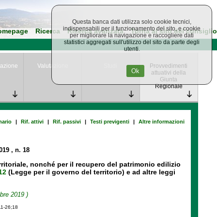
Questa banca dati utilizza solo cookie tecnici,
indispensabili per il funzionamento del sito, e cookie
omepage
Ricerca
Ricerca avanzata
Torna al sito del consiglio
per migliorare la navigazione e raccogliere dati
statistici aggregati sull'utilizzo del sito da parte degli
utenti.
azione
Valutazione
Studi
Provvedimenti
Ok
attuativi della
Giunta
Regionale
ario
|
Rif. attivi
|
Rif. passivi
|
Testi previgenti
|
Altre informazioni
2019
, n. 18
itoriale, nonché per il recupero del patrimonio edilizio
12
(Legge per il governo del territorio) e ad altre leggi
bre 2019 )
11-26;18