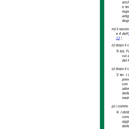
anch
e te
regi
arti
degr
m)
il secon
e 4 dell'
12
.'
;
n)
dopo il 
'9 bis. 
cui 
del 
o)
dopo il c
'2 ter. 
prev
con 
atti
dell
metr
p)
i commi 4
'4. I di
comm
aggi
dell