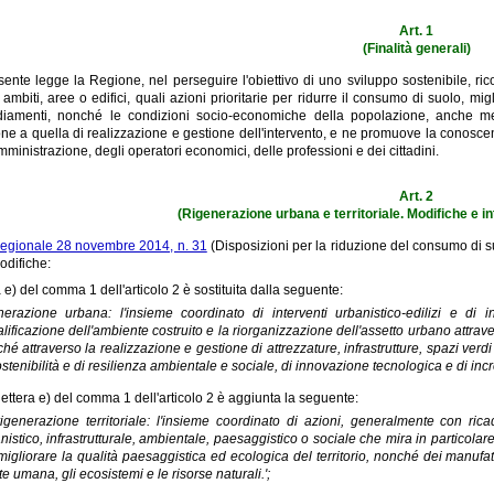
Art. 1
(Finalità generali)
ente legge la Regione, nel perseguire l'obiettivo di uno sviluppo sostenibile, ricon
 ambiti, aree o edifici, quali azioni prioritarie per ridurre il consumo di suolo, mi
diamenti, nonché le condizioni socio-economiche della popolazione, anche medi
ne a quella di realizzazione e gestione dell'intervento, e ne promuove la conoscenza
ministrazione, degli operatori economici, delle professioni e dei cittadini.
Art. 2
(Rigenerazione urbana e territoriale. Modifiche e in
regionale 28 novembre 2014, n. 31
(Disposizioni per la riduzione del consumo di su
odifiche:
a e) del comma 1 dell'articolo 2 è sostituita dalla seguente:
enerazione urbana: l'insieme coordinato di interventi urbanistico-edilizi e di i
alificazione dell'ambiente costruito e la riorganizzazione dell'assetto urbano attra
hé attraverso la realizzazione e gestione di attrezzature, infrastrutture, spazi verdi e
ostenibilità e di resilienza ambientale e sociale, di innovazione tecnologica e di inc
lettera e) del comma 1 dell'articolo 2 è aggiunta la seguente:
rigenerazione territoriale: l'insieme coordinato di azioni, generalmente con rica
nistico, infrastrutturale, ambientale, paesaggistico o sociale che mira in particolar
migliorare la qualità paesaggistica ed ecologica del territorio, nonché dei manufat
te umana, gli ecosistemi e le risorse naturali.';