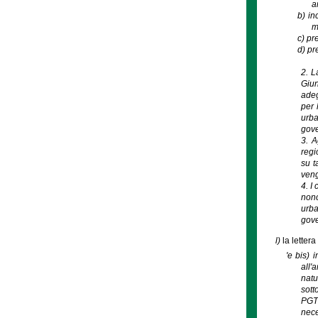
a
b)
in
m
c)
pre
d)
pr
2. L
Giun
adeg
per 
urba
gove
3. A
regi
su t
veng
4. I
nonc
urba
gove
l)
la letter
'e bis) 
all'
natu
sott
PGT 
nece