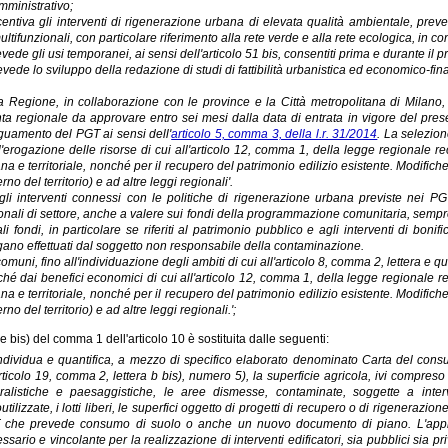
mministrativo;
centiva gli interventi di rigenerazione urbana di elevata qualità ambientale, prevede
ultifunzionali, con particolare riferimento alla rete verde e alla rete ecologica, in
vede gli usi temporanei, ai sensi dell'articolo 51 bis, consentiti prima e durante il 
evede lo sviluppo della redazione di studi di fattibilità urbanistica ed economico-fin
a Regione, in collaborazione con le province e la Città metropolitana di Milano, 
ta regionale da approvare entro sei mesi dalla data di entrata in vigore del present
uamento del PGT ai sensi dell'
articolo 5, comma 3, della l.r. 31/2014
. La selezion
l'erogazione delle risorse di cui all'articolo 12, comma 1, della legge regionale r
na e territoriale, nonché per il recupero del patrimonio edilizio esistente. Modifich
rno del territorio) e ad altre leggi regionali'.
gli interventi connessi con le politiche di rigenerazione urbana previste nei P
onali di settore, anche a valere sui fondi della programmazione comunitaria, sempre 
ali fondi, in particolare se riferiti al patrimonio pubblico e agli interventi di bo
ano effettuati dal soggetto non responsabile della contaminazione.
 comuni, fino all'individuazione degli ambiti di cui all'articolo 8, comma 2, lettera e
hé dai benefici economici di cui all'articolo 12, comma 1, della legge regionale r
na e territoriale, nonché per il recupero del patrimonio edilizio esistente. Modifich
rno del territorio) e ad altre leggi regionali.';
a e bis) del comma 1 dell'articolo 10 è sostituita dalle seguenti:
individua e quantifica, a mezzo di specifico elaborato denominato Carta del consumo
articolo 19, comma 2, lettera b bis), numero 5), la superficie agricola, ivi compreso 
ralistiche e paesaggistiche, le aree dismesse, contaminate, soggette a interv
outilizzate, i lotti liberi, le superfici oggetto di progetti di recupero o di rigenerazi
che prevede consumo di suolo o anche un nuovo documento di piano. L'appro
ssario e vincolante per la realizzazione di interventi edificatori, sia pubblici sia priva