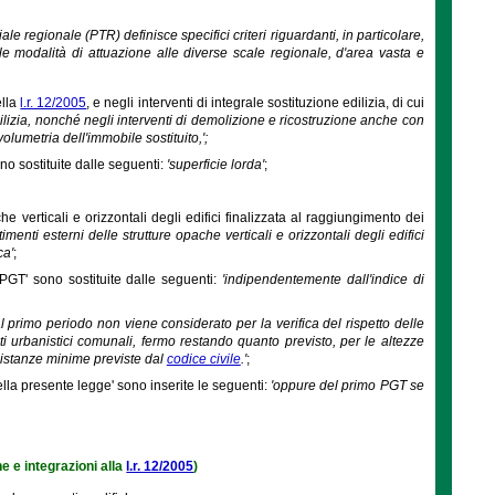
riale regionale (PTR) definisce specifici criteri riguardanti, in particolare,
 le modalità di attuazione alle diverse scale regionale, d'area vasta e
ella
l.r. 12/2005
, e negli interventi di integrale sostituzione edilizia, di cui
dilizia, nonché negli interventi di demolizione e ricostruzione anche con
umetria dell'immobile sostituito,';
ono sostituite dalle seguenti:
'superficie lorda'
;
he verticali e orizzontali degli edifici finalizzata al raggiungimento dei
imenti esterni delle strutture opache verticali e orizzontali degli edifici
ca'
;
 PGT' sono sostituite dalle seguenti:
'indipendentemente dall'indice di
al primo periodo non viene considerato per la verifica del rispetto delle
 urbanistici comunali, fermo restando quanto previsto, per le altezze
e distanze minime previste dal
codice civile
.'
;
ella presente legge' sono inserite le seguenti:
'oppure del primo PGT se
he e integrazioni alla
l.r. 12/2005
)