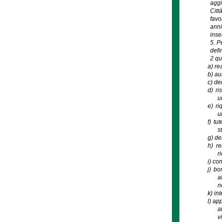
aggi
Citt
favo
anni
inse
5. P
defi
2 qu
a)
rea
b)
au
c)
dem
d)
ri
u
e)
ri
u
f)
tut
s
g)
de
h)
re
r
i)
con
j)
bon
a
n
k)
int
l)
app
a
v