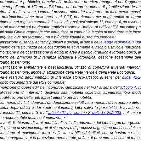
ornamento e pubblicità, nonché alla definizione di criteri omogenei per l'aggiorna
à metropolitana di Milano individuano nei propri strumenti di pianificazione le a
rirne la realizzazione, i comuni possono attribuire a tali aree un incremento massim
 dall'individuazione delle aree nel PGT, prioritariamente negli ambiti di rigener
rimento nel registro comunale istituito ai sensi dell'articolo 11, comma 4, ad avvenu
er gli interventi sul patrimonio edilizio esistente l'indice di edificabilità massimo p
niti dalla Giunta regionale che attribuisce ai comuni la facoltà di modulare tale incre
inquies, ove perseguano una o più delle finalità di seguito elencate:
lizzazione di servizi abitativi pubblici e sociali, ai sensi della
legge regionale 8 lugl
mento della sicurezza delle costruzioni relativamente al rischio sismico e riduzione 
olizione o delocalizzazione di edifici in aree a rischio idraulico e idrogeologico, an
spetto del principio di invarianza idraulica e idrologica, gestione sostenibile 
rbano sostenibile;
qualificazione ambientale e paesaggistica, utilizzo di coperture a verde, interc
rbano sostenibile, anche in attuazione della Rete Verde e della Rete Ecologica;
ela e restauro degli immobili di interesse storico-artistico ai sensi del
d.lgs. 42/
torico documentale dal PGT comunale;
molizione di opere edilizie incongrue, identificate nel PGT ai sensi dell'
articolo 4, 
alizzazione di interventi destinati alla mobilità collettiva, all'interscambio mod
iqualificazione della rete infrastrutturale per la mobilità;
ferimento di rifiuti, derivanti da demolizione selettiva, a impianti di recupero e utilizz
ifica degli edifici e dei suoli contaminati, fatta salva la possibilità di avvalersi
ll'articolo 21, comma 5, e all'
articolo 21 bis, comma 2, della l.r. 26/2003
, nel caso 
on responsabile della contaminazione;
erventi di chiusura di vani aperti finalizzati alla riduzione del fabbisogno energetico d
licazione di sistemi integrati di sicurezza e di processi di gestione dei rischi dei canti
ttenzione al movimento terra e alla tracciabilità dei rifiuti, che si basino su te
ideosorveglianza e la protezione perimetrale, al fine di prevenire il rischio di reato nel