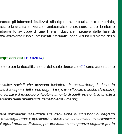
osce gli interventi finalizzati alla rigenerazione urbana e territoriale,
gliorare la qualità funzionale, ambientale e paesaggistica dei territori e
ante lo sviluppo di una filiera industriale integrata dalla fase di
 attraverso l'uso di strumenti informatici condivisi tra il sistema della
tegrazioni alla
l.r. 31/2014
)
olo e per la riqualificazione del suolo degradato)
(1)
sono apportate le
niziative sociali che possono includere la sostituzione, il riuso, la
verso il recupero delle aree degradate, sottoutilizzate o anche dismesse,
 servizi e il recupero o il potenziamento di quelli esistenti, in un'ottica
remento della biodiversità dell'ambiente urbano;';
dute sovralocali, finalizzate alla risoluzione di situazioni di degrado
e a salvaguardare e ripristinare il suolo e le sue funzioni ecosistemiche
ti agrari rurali tradizionali, per prevenire conseguenze negative per la