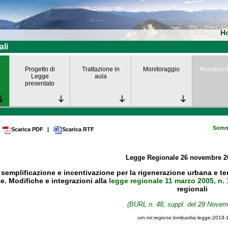
H
ali
Progetto di
Trattazione in
Monitoraggio
Rendicont
Legge
aula
presentato
Somm
Scarica PDF
|
Scarica RTF
Legge Regionale
26 novembre 
 semplificazione e incentivazione per la rigenerazione urbana e terr
e. Modifiche e integrazioni alla
legge regionale 11 marzo 2005, n. 
regionali
(BURL n. 48, suppl. del 29 Novem
urn:nir:regione.lombardia:legge:2019-