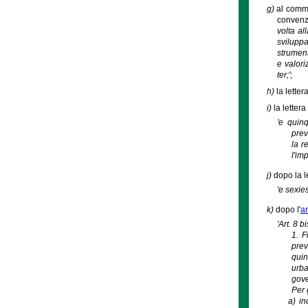
g)
al comma
convenzi
volta al
sviluppa
strument
e valori
ter;'
;
h)
la lette
i)
la letter
'e quinq
prev
la r
l'im
j)
dopo la l
'e sexie
k)
dopo l'
ar
'Art. 8 
1. F
prev
quin
urba
gove
Per 
a)
in