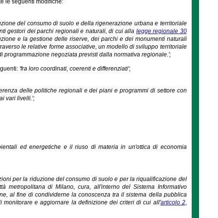
e le seguenti modifiche:
iduzione del consumo di suolo e della rigenerazione urbana e territoriale
ti gestori dei parchi regionali e naturali, di cui alla
legge regionale 30
tuzione e la gestione delle riserve, dei parchi e dei monumenti naturali
averso le relative forme associative, un modello di sviluppo territoriale
 di programmazione negoziata previsti dalla normativa regionale.';
eguenti:
'fra loro coordinati, coerenti e differenziati'
;
 coerenza delle politiche regionali e dei piani e programmi di settore con
vari livelli.';
 ambientali ed energetiche e il riuso di materia in un'ottica di economia
ioni per la riduzione del consumo di suolo e per la riqualificazione del
à metropolitana di Milano, cura, all'interno del Sistema Informativo
ione, al fine di condividerne la conoscenza tra il sistema della pubblica
 monitorare e aggiornare la definizione dei criteri di cui all'
articolo 2,