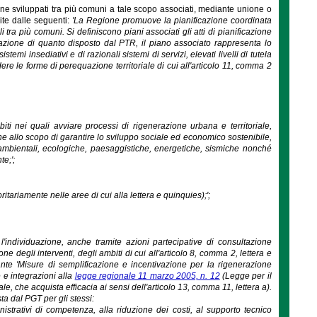
azione sviluppati tra più comuni a tale scopo associati, mediante unione o
uite dalle seguenti:
'La Regione promuove la pianificazione coordinata
li tra più comuni. Si definiscono piani associati gli atti di pianificazione
cazione di quanto disposto dal PTR, il piano associato rappresenta lo
emi insediativi e di razionali sistemi di servizi, elevati livelli di tutela
re le forme di perequazione territoriale di cui all'articolo 11, comma 2
ti nei quali avviare processi di rigenerazione urbana e territoriale,
 allo scopo di garantire lo sviluppo sociale ed economico sostenibile,
i ambientali, ecologiche, paesaggistiche, energetiche, sismiche nonché
te;';
ritariamente nelle aree di cui alla lettera e quinquies);';
 l'individuazione, anche tramite azioni partecipative di consultazione
ne degli interventi, degli ambiti di cui all'articolo 8, comma 2, lettera e
ante 'Misure di semplificazione e incentivazione per la rigenerazione
e e integrazioni alla
legge regionale 11 marzo 2005, n. 12
(Legge per il
le, che acquista efficacia ai sensi dell'articolo 13, comma 11, lettera a).
sta dal PGT per gli stessi:
istrativi di competenza, alla riduzione dei costi, al supporto tecnico