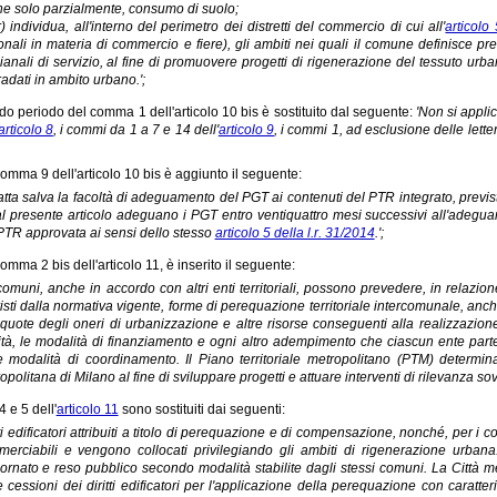
e solo parzialmente, consumo di suolo;
r) individua, all'interno del perimetro dei distretti del commercio di cui all'
articolo
onali in materia di commercio e fiere), gli ambiti nei quali il comune definisce prem
gianali di servizio, al fine di promuovere progetti di rigenerazione del tessuto ur
adati in ambito urbano.';
do periodo del comma 1 dell'articolo 10 bis è sostituito dal seguente:
'Non si appli
articolo 8
, i commi da 1 a 7 e 14 dell'
articolo 9
, i commi 1, ad esclusione delle lettere
comma 9 dell'articolo 10 bis è aggiunto il seguente:
Fatta salva la facoltà di adeguamento del PGT ai contenuti del PTR integrato, previst
al presente articolo adeguano i PGT entro ventiquattro mesi successivi all'adeguam
PTR approvata ai sensi dello stesso
articolo 5 della l.r. 31/2014
.';
omma 2 bis dell'articolo 11, è inserito il seguente:
I comuni, anche in accordo con altri enti territoriali, possono prevedere, in relazi
isti dalla normativa vigente, forme di perequazione territoriale intercomunale, anch
quote degli oneri di urbanizzazione e altre risorse conseguenti alla realizzazione d
vità, le modalità di finanziamento e ogni altro adempimento che ciascun ente parte
e modalità di coordinamento. Il Piano territoriale metropolitano (PTM) determina
opolitana di Milano al fine di sviluppare progetti e attuare interventi di rilevanza s
 e 5 dell'
articolo 11
sono sostituiti dai seguenti:
ritti edificatori attribuiti a titolo di perequazione e di compensazione, nonché, per i 
erciabili e vengono collocati privilegiando gli ambiti di rigenerazione urbana. I 
ornato e reso pubblico secondo modalità stabilite dagli stessi comuni. La Città metr
e cessioni dei diritti edificatori per l'applicazione della perequazione con caratt