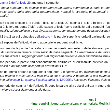
omma 1 dell'articolo 2
è aggiunto il seguente:
l fine di perseguire gli obiettivi di rigenerazione urbana e territoriale, il Piano territo
aratteristiche delle aree della rigenerazione, nonché le strategie, gli strumenti e
nale.';
2 bis dell'articolo 4, le parole ', di cui all'articolo 27, comma 1, lettere b), c) e d), d
 1, lettera e), punto 7 bis), dello stesso articolo,' sono sostituite dalle seguenti:
'e
localizzazione nel lotto e con diversa sagoma, con mantenimento della medesima vol
2 bis, 2 ter e 2 quinquies dell'
articolo 4
, le parole 'superficie lorda di pavimento' s
2 septies dell'articolo 4 sono apportate le seguenti modifiche:
imo periodo le parole 'La realizzazione dei rivestimenti esterni delle strutture opac
i di trasmittanza termica' sono sostituite dalle seguenti:
'La realizzazione dei rivest
enti finalizzata al raggiungimento o al miglioramento dei valori di trasmittanza termi
imo periodo le parole 'indipendentemente dall'indice di edificabilità previsto dal
cabilità e dal rapporto di copertura previsti dal PGT'
;
fine del primo periodo è aggiunto il seguente:
'Lo spessore dei rivestimenti di cui 
nze minime e delle altezze massime di cui al comma 2 quinquies e agli strumenti
me, all'
articolo 11, comma 5 sexies, della l.r. 12/2005
e fatto salvo il rispetto dell
 periodo del comma 4 dell'articolo 5, dopo le parole 'alla data di entrata in vigore d
in vigore successivamente a tale data.
'.
Art. 3
(Interventi di rigenerazione urbana e territoriale. Modific