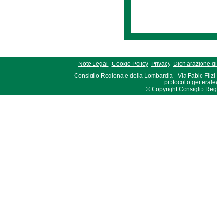
Note Legali
Cookie Policy
Privacy
Dichiarazione di 
Consiglio Regionale della Lombardia - Via Fabio Filzi
protocollo.generale
© Copyright Consiglio Region