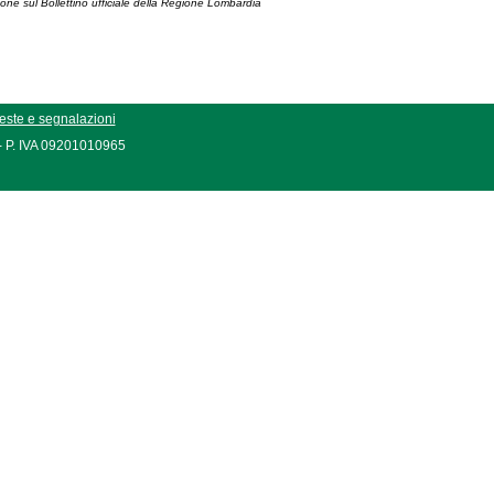
ione sul Bollettino ufficiale della Regione Lombardia
este e segnalazioni
 - P. IVA 09201010965