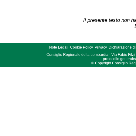
Il presente testo non ha
Note Legali
Cookie Policy
Privacy
Dichiarazione di 
Consiglio Regionale della Lombardia - Via Fabio Filzi
protocollo.generale
© Copyright Consiglio Region