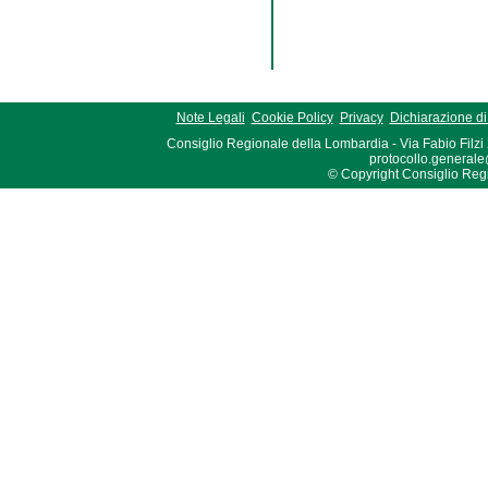
Note Legali
Cookie Policy
Privacy
Dichiarazione di 
Consiglio Regionale della Lombardia - Via Fabio Filzi
protocollo.generale
© Copyright Consiglio Region