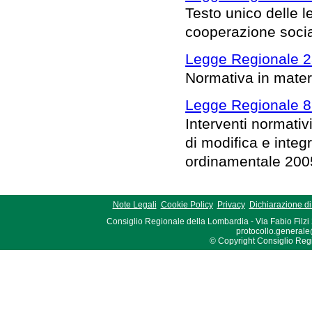
Testo unico delle le
cooperazione socia
Legge Regionale 2
Normativa in materi
Legge Regionale 8 
Interventi normativ
di modifica e integr
ordinamentale 200
Note Legali
Cookie Policy
Privacy
Dichiarazione di 
Consiglio Regionale della Lombardia - Via Fabio Filzi
protocollo.generale
© Copyright Consiglio Region