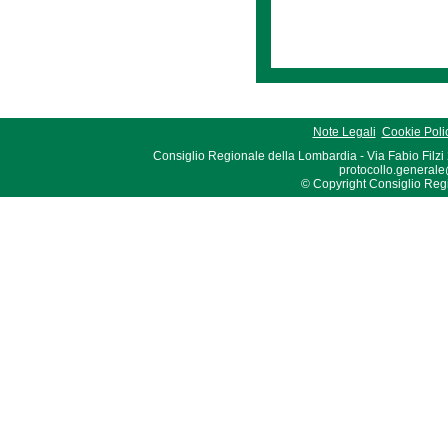
Note Legali
Cookie Poli
Consiglio Regionale della Lombardia - Via Fabio Filzi
protocollo.generale
© Copyright Consiglio Region