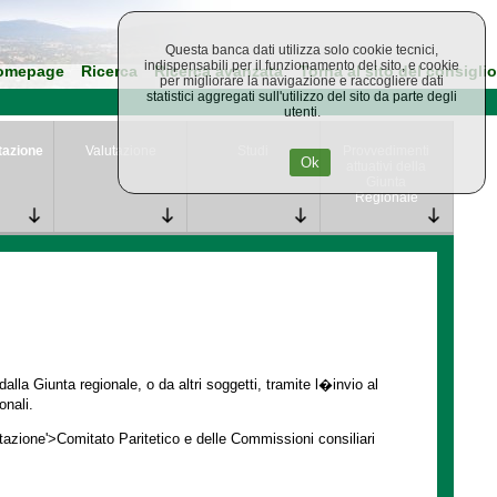
Questa banca dati utilizza solo cookie tecnici,
indispensabili per il funzionamento del sito, e cookie
omepage
Ricerca
Ricerca avanzata
Torna al sito del consiglio
per migliorare la navigazione e raccogliere dati
statistici aggregati sull'utilizzo del sito da parte degli
utenti.
tazione
Valutazione
Studi
Provvedimenti
Ok
attuativi della
Giunta
Regionale
lla Giunta regionale, o da altri soggetti, tramite l�invio al
onali.
ntazione'>Comitato Paritetico e delle Commissioni consiliari