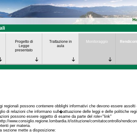
H
ali
Progetto di
Trattazione in
Monitoraggio
Rendicon
Legge
aula
presentato
gi regionali possono contenere obblighi informativi che devono essere assolti da
lio di relazioni che informano sull�attuazione delle leggi e delle politiche regi
azioni possono essere oggetto di esame da parte del role="link"
http://www.consiglio.regione.lombardia.it/istituzione/comitatocontrollo/rendico
enti per materia.
a sezione mette a disposizione: