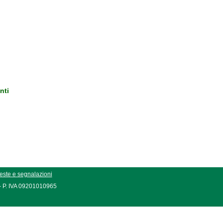
nti
este e segnalazioni
 - P. IVA 09201010965