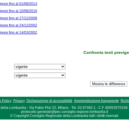
vigore fino al 01/08/2013
vigore fino al 10/08/2010
vigore fino al 27/12/2008
vigore fino al 24/12/2002
vigore fino al 14/03/2002
Confronta testi previge
 Policy
Privacy
Dichiarazione di accessibilità
Amministrazione trasparente
Richi
della Lombardia - Via Fabio Filzi 22, Milano - Tel. 02.67482.1 - C.F. 80053570158
protocollo.generale@pec.consiglio.regione.lombardia.it
© Copyright Consiglio Regionale della Lombardia tutti i diritti riservati.