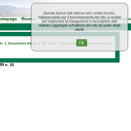
Questa banca dati utilizza solo cookie tecnici,
indispensabili per il funzionamento del sito, e cookie
omepage
Ricerca
Ricerca avanzata
Torna al sito del consiglio
per migliorare la navigazione e raccogliere dati
statistici aggregati sull'utilizzo del sito da parte degli
utenti.
Ok
io
|
Documento Intero
|
Rif. attivi
|
Rif. passivi
|
Altre informazioni
99 n. 16