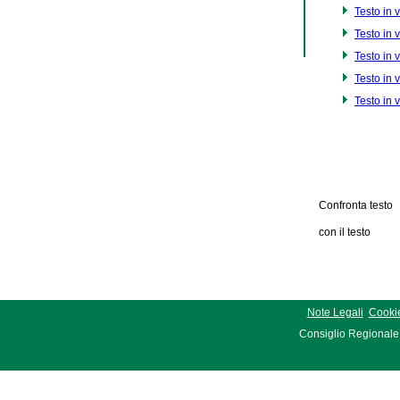
Testo in 
Testo in 
Testo in 
Testo in 
Testo in 
Confronta testo
con il testo
Note Legali
Cookie
Consiglio Regionale 