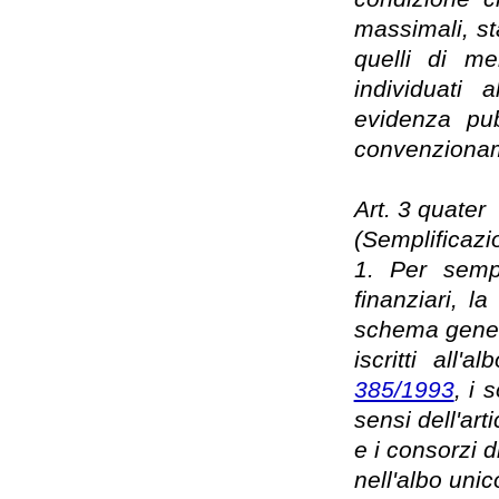
massimali, sta
quelli di me
individuati 
evidenza pub
convenziona
Art. 3 quater
(Semplificazio
1. Per sempl
finanziari, l
schema genera
iscritti all'
385/1993
, i 
sensi dell'ar
e i consorzi di
nell'albo unico