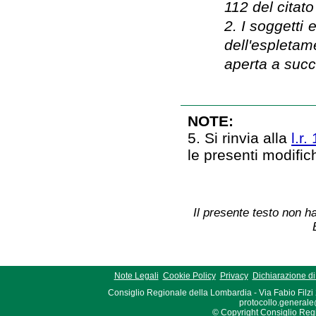
112 del citato
2. I soggetti 
dell'espletam
aperta a succ
NOTE:
5. Si rinvia alla
l.r
le presenti modifi
Il presente testo non ha
Note Legali
Cookie Policy
Privacy
Dichiarazione di 
Consiglio Regionale della Lombardia - Via Fabio Filzi
protocollo.generale
© Copyright Consiglio Region