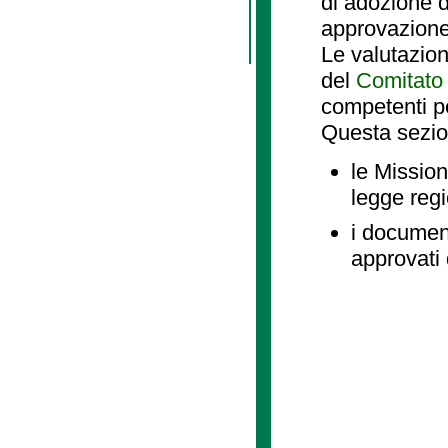
di adozione d
approvazione
Le valutazio
del
Comitato 
competenti p
Questa sezio
le Mission
legge reg
i document
approvati 