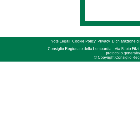
Note Legali
Cookie Policy
Privacy
Dichiarazione di 
Consiglio Regionale della Lombardia - Via Fabio Filzi
protocollo.generale
© Copyright Consiglio Region