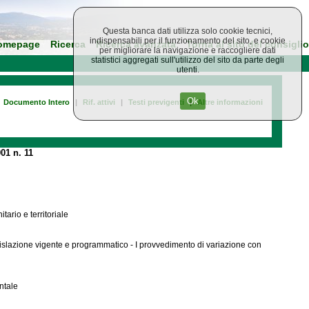
Questa banca dati utilizza solo cookie tecnici,
indispensabili per il funzionamento del sito, e cookie
omepage
Ricerca
Ricerca avanzata
Torna al sito del consiglio
per migliorare la navigazione e raccogliere dati
statistici aggregati sull'utilizzo del sito da parte degli
utenti.
Ok
Documento Intero
|
Rif. attivi
|
Testi previgenti
|
Altre informazioni
01 n. 11
tario e territoriale
gislazione vigente e programmatico - I provvedimento di variazione con
ntale