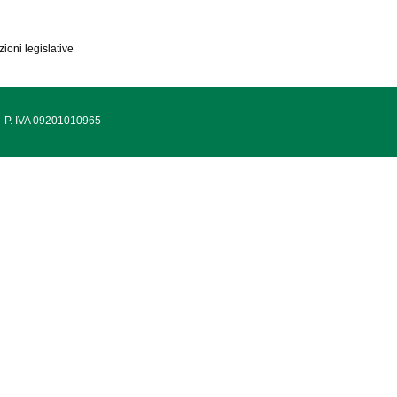
ioni legislative
 - P. IVA 09201010965