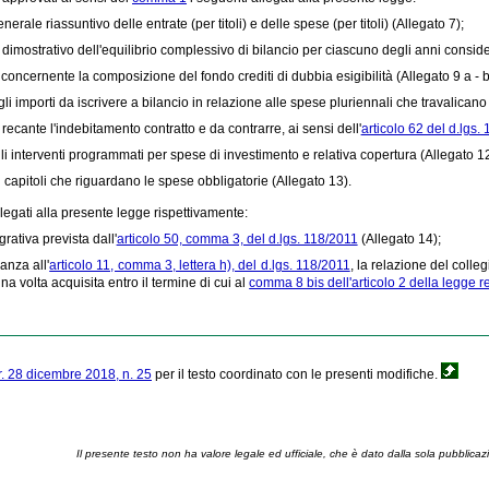
nerale riassuntivo delle entrate (per titoli) e delle spese (per titoli) (Allegato 7);
o dimostrativo dell'equilibrio complessivo di bilancio per ciascuno degli anni consider
 concernente la composizione del fondo crediti di dubbia esigibilità (Allegato 9 a - b 
li importi da iscrivere a bilancio in relazione alle spese pluriennali che travalicano i
 recante l'indebitamento contratto e da contrarre, ai sensi dell'
articolo 62 del d.lgs.
li interventi programmati per spese di investimento e relativa copertura (Allegato 12
i capitoli che riguardano le spese obbligatorie (Allegato 13).
llegati alla presente legge rispettivamente:
grativa prevista dall'
articolo 50, comma 3, del d.lgs. 118/2011
(Allegato 14);
anza all'
articolo 11, comma 3, lettera h), del d.lgs. 118/2011
, la relazione del colleg
una volta acquisita entro il termine di cui al
comma 8 bis dell'articolo 2 della legge 
.r. 28 dicembre 2018, n. 25
per il testo coordinato con le presenti modifiche.
Il presente testo non ha valore legale ed ufficiale, che è dato dalla sola pubblicaz