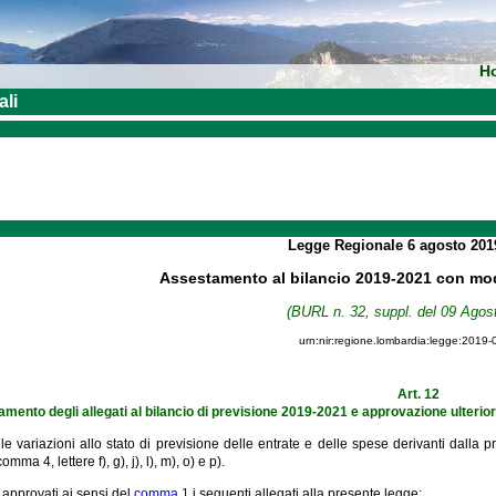
H
ali
Legge Regionale
6 agosto 20
Assestamento al bilancio 2019-2021 con modi
(BURL n. 32, suppl. del 09 Agos
urn:nir:regione.lombardia:legge:2019-
Art. 12
mento degli allegati al bilancio di previsione 2019-2021 e approvazione ulterior
lle variazioni allo stato di previsione delle entrate e delle spese derivanti dalla p
comma 4, lettere f), g), j), l), m), o) e p).
approvati ai sensi del
comma 1
i seguenti allegati alla presente legge: