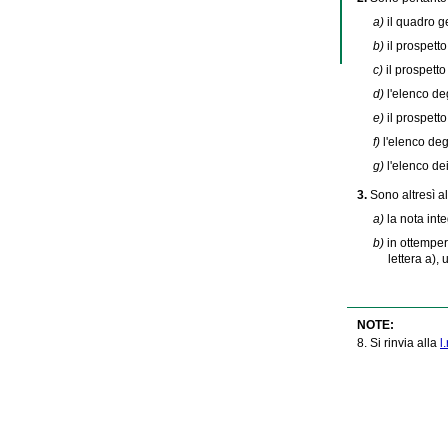
a)
il quadro ge
b)
il prospett
c)
il prospetto
d)
l'elenco deg
e)
il prospetto
f)
l'elenco deg
g)
l'elenco de
3.
Sono altresì a
a)
la nota inte
b)
in ottemper
lettera a), 
NOTE:
8. Si rinvia alla
l