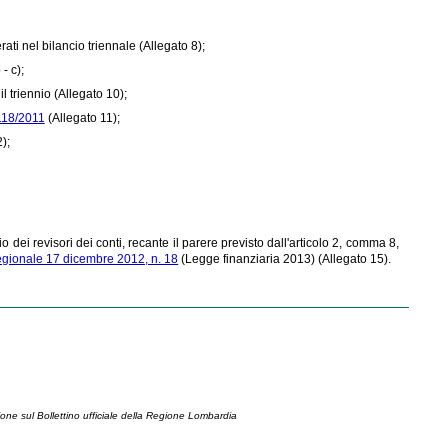
ati nel bilancio triennale (Allegato 8);
- c);
l triennio (Allegato 10);
 118/2011
(Allegato 11);
);
io dei revisori dei conti, recante il parere previsto dall'articolo 2, comma 8,
regionale 17 dicembre 2012, n. 18
(Legge finanziaria 2013) (Allegato 15).
ione sul Bollettino ufficiale della Regione Lombardia