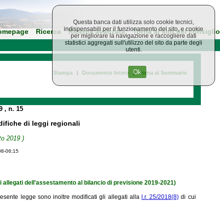
Questa banca dati utilizza solo cookie tecnici,
indispensabili per il funzionamento del sito, e cookie
omepage
Ricerca
Ricerca avanzata
Torna al sito del consiglio
per migliorare la navigazione e raccogliere dati
statistici aggregati sull'utilizzo del sito da parte degli
utenti.
Ok
Stampa
|
Documento Intero
|
Torna al Sommario
19
, n. 15
fiche di leggi regionali
to 2019 )
08-06;15
i allegati dell'assestamento al bilancio di previsione 2019-2021)
resente legge sono inoltre modificati gli allegati alla
l.r. 25/2018
(8)
di cui