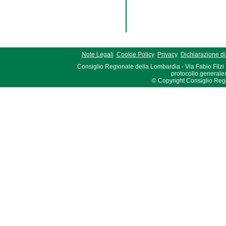
Note Legali
Cookie Policy
Privacy
Dichiarazione di 
Consiglio Regionale della Lombardia - Via Fabio Filzi
protocollo.generale
© Copyright Consiglio Region