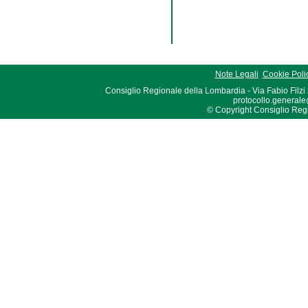
Note Legali
Cookie Poli
Consiglio Regionale della Lombardia - Via Fabio Filzi
protocollo.generale
© Copyright Consiglio Region