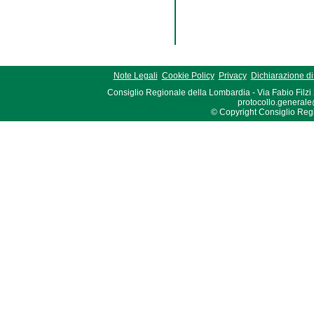
Note Legali
Cookie Policy
Privacy
Dichiarazione di 
Consiglio Regionale della Lombardia - Via Fabio Filzi
protocollo.generale
© Copyright Consiglio Region