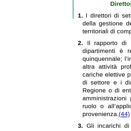
Diretto
1.
I direttori di s
della gestione del
territoriali di co
2.
Il rapporto di 
dipartimenti è r
quinquennale; l’
altra attività pr
cariche elettive p
di settore e i di
Regione o di enti
amministrazioni 
ruolo o all’appl
provenienza.
(44)
3.
Gli incarichi di