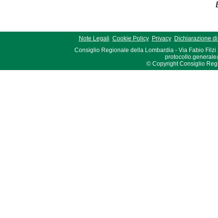
Note Legali
Cookie Policy
Privacy
Dichiarazione di 
Consiglio Regionale della Lombardia - Via Fabio Filzi
protocollo.generale
© Copyright Consiglio Region