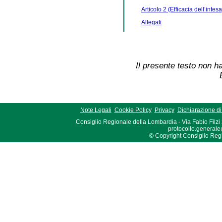
Articolo 2 (Efficacia dell’intesa
Allegati
Il presente testo non ha
Note Legali
Cookie Policy
Privacy
Dichiarazione di 
Consiglio Regionale della Lombardia - Via Fabio Filzi
protocollo.generale
© Copyright Consiglio Region