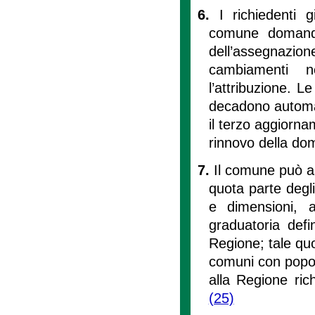
6.
I richiedenti 
comune domanda
dell’assegnazion
cambiamenti n
l’attribuzione. L
decadono automa
il terzo aggiorna
rinnovo della d
7.
Il comune può a
quota parte degli
e dimensioni, a
graduatoria defi
Regione; tale quo
comuni con popol
alla Regione ric
(25)