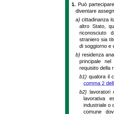
1.
Può partecipare
diventare assegna
a)
cittadinanza i
altro Stato, q
riconosciuto d
straniero sia t
di soggiorno e d
b)
residenza anag
principale ne
requisito della
b1)
qualora il 
comma 2 dell’
b2)
lavoratori
lavorativa e
industriale o
comune dove