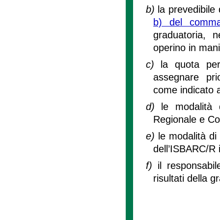
b)
la prevedibile 
b) del comma 
graduatoria, 
operino in mani
c)
la quota per
assegnare pri
come indicato a
d)
le modalità d
Regionale e C
e)
le modalità di
dell’ISBARC/R i
f)
il responsabi
risultati della g