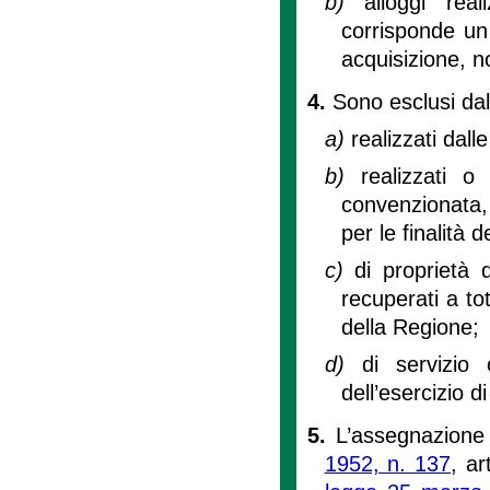
b)
alloggi real
corrisponde un
acquisizione, n
4.
Sono esclusi dal
a)
realizzati dall
b)
realizzati o
convenzionata, 
per le finalità d
c)
di proprietà 
recuperati a to
della Regione;
d)
di servizio
dell’esercizio di
5.
L’assegnazione 
1952, n. 137
, ar