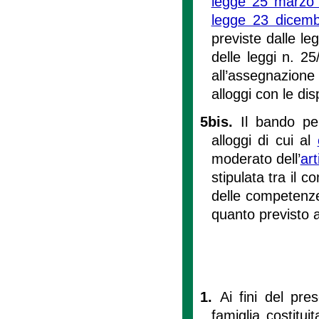
legge 25 marzo 
legge 23 dicemb
previste dalle le
delle leggi n. 2
all’assegnazione e
alloggi con le di
5bis.
Il bando pe
alloggi di cui al
moderato dell’
art
stipulata tra il c
delle competenze
quanto previsto ag
1.
Ai fini del pre
famiglia costitui