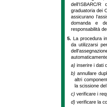
dell’ISBARC/R d
graduatoria dei C
assicurano l’ass
domanda e dell
responsabilità de
5.
La procedura in
da utilizzarsi p
dell’assegna
automaticamente
a)
inserire i dat
b)
annullare dup
altri component
la scissione del
c)
verificare i requ
d)
verificare la c