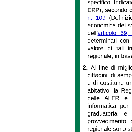
specifico Indic
ERP), secondo q
n. 109
(Definizio
economica dei so
dell’
articolo 59
determinati con l
valore di tali 
regionale, in ba
2.
Al fine di migli
cittadini, di sem
e di costituire u
abitativo, la Re
delle ALER e d
informatica per
graduatoria e
provvedimento d
regionale sono sta