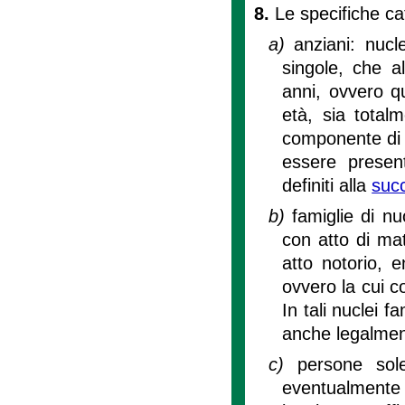
8.
Le specifiche ca
a)
anziani: nucl
singole, che a
anni, ovvero 
età, sia total
componente di e
essere present
definiti alla
succ
b)
famiglie di nu
con atto di ma
atto notorio, 
ovvero la cui c
In tali nuclei f
anche legalment
c)
persone sole
eventualmente c