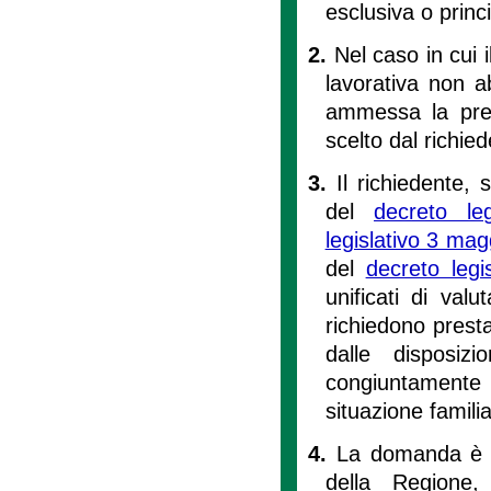
esclusiva o princ
2.
Nel caso in cui i
lavorativa non a
ammessa la pre
scelto dal richied
3.
Il richiedente, 
del
decreto le
legislativo 3 ma
del
decreto leg
unificati di val
richiedono presta
dalle disposiz
congiuntamente 
situazione famili
4.
La domanda è i
della Regione,