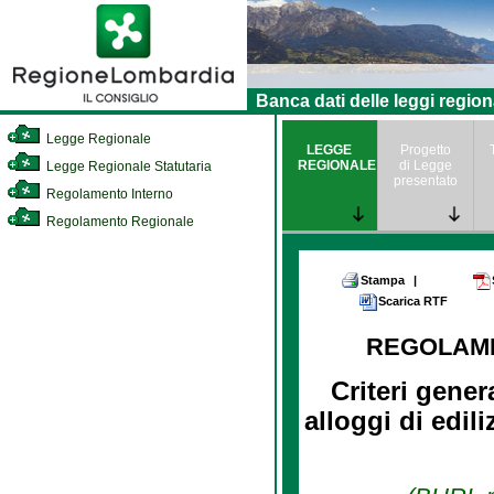
Banca dati delle leggi region
Legge Regionale
LEGGE
Progetto
REGIONALE
di Legge
Legge Regionale Statutaria
presentato
Regolamento Interno
Regolamento Regionale
Stampa
|
Scarica RTF
REGOLAM
Criteri gener
alloggi di edili