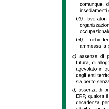
comunque, di 
insediamenti 
b3)
lavorator
organizzazion
occupazional
b4)
il richiede
ammessa la p
c)
assenza di p
futura, di allo
agevolato in q
dagli enti terri
sia perito senz
d)
assenza di pr
ERP, qualora il
decadenza per 
attività illeci