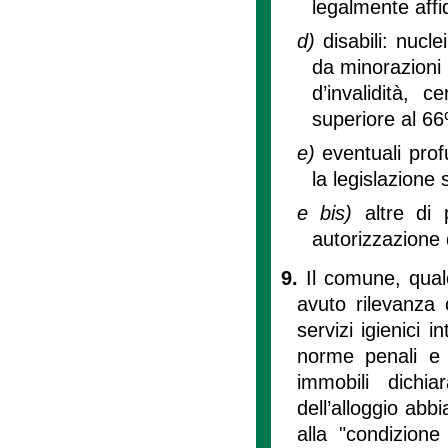
legalmente affid
d)
disabili: nucl
da minorazioni 
d’invalidità, c
superiore al 6
e)
eventuali pro
la legislazione 
e bis)
altre di
autorizzazione 
9.
Il comune, qual
avuto rilevanza c
servizi igienici i
norme penali e a
immobili dichiar
dell’alloggio abbi
alla "condizione