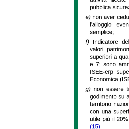
pubblica sicure
e)
non aver ceduto
l’alloggio ev
semplice;
f)
Indicatore d
valori patrimon
superiori a quan
e 7; sono amme
ISEE-erp super
Economica (ISE-
g)
non essere tit
godimento su al
territorio nazi
con una superf
utile più il 20
(15)