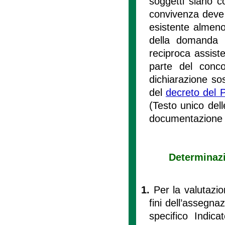
soggetti siano c
convivenza deve a
esistente almeno
della domanda d
reciproca assist
parte del conco
dichiarazione sost
del
decreto del 
(Testo unico dell
documentazione 
Determinazi
1.
Per la valutazio
fini dell’assegna
specifico Indic