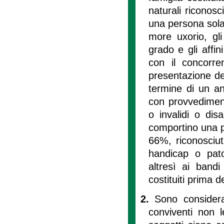
naturali riconosc
una persona sola.
more uxorio, gli 
grado e gli affi
con il concorr
presentazione de
termine di un ann
con provvedimento
o invalidi o disa
comportino una pe
66%, riconosciut
handicap o pato
altresì ai bandi
costituiti prima d
2.
Sono consider
conviventi non l