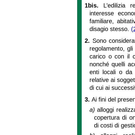
1bis.
L’edilizia 
interesse econo
familiare, abita
disagio stesso.
(
2.
Sono considerati
regolamento, gli 
carico o con il 
nonché quelli acq
enti locali o da 
relative ai sogge
di cui ai successiv
3.
Ai fini del prese
a)
alloggi realiz
copertura di on
di costi di gest