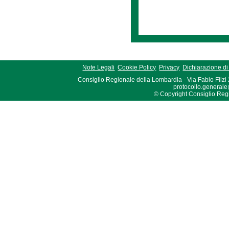
Note Legali
Cookie Policy
Privacy
Dichiarazione di 
Consiglio Regionale della Lombardia - Via Fabio Filzi
protocollo.generale
© Copyright Consiglio Region