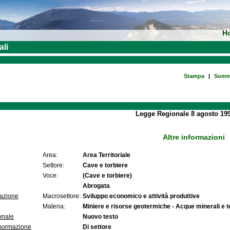
H
ali
Stampa
|
Somm
Legge Regionale 8 agosto 199
Altre informazioni
Area:
Area Territoriale
Settore:
Cave e torbiere
Voce:
(Cave e torbiere)
Abrogata
lazione
Macrosettore:
Sviluppo economico e attività produttive
Materia:
Miniere e risorse geotermiche - Acque minerali e t
onale
Nuovo testo
 normazione
Di settore