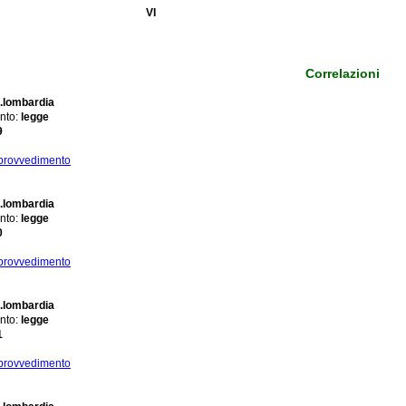
VI
Correlazioni
.lombardia
nto:
legge
9
 provvedimento
.lombardia
nto:
legge
0
 provvedimento
.lombardia
nto:
legge
1
 provvedimento