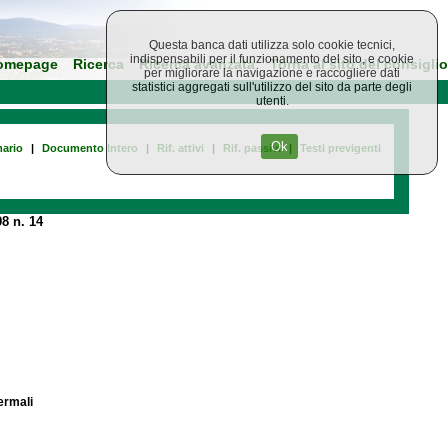
Questa banca dati utilizza solo cookie tecnici,
indispensabili per il funzionamento del sito, e cookie
omepage
Ricerca
Ricerca avanzata
Torna al sito del consiglio
per migliorare la navigazione e raccogliere dati
statistici aggregati sull'utilizzo del sito da parte degli
utenti.
Ok
ario
|
Documento Intero
|
Rif. attivi
|
Rif. passivi
|
Testi previgenti
8 n. 14
ermali