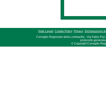
Note Legali
Cookie Policy
Privacy
Dichiarazione di 
Consiglio Regionale della Lombardia - Via Fabio Filzi
protocollo.generale
© Copyright Consiglio Region