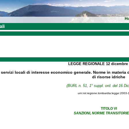
H
ali
LEGGE REGIONALE
12 dicembre
 servizi locali di interesse economico generale. Norme in materia di 
di risorse idriche
(BURL n. 51, 1° suppl. ord. del 16 D
urn:nir:regione.lombardia:legge:2003-
TITOLO VI
SANZIONI, NORME TRANSITORIE 