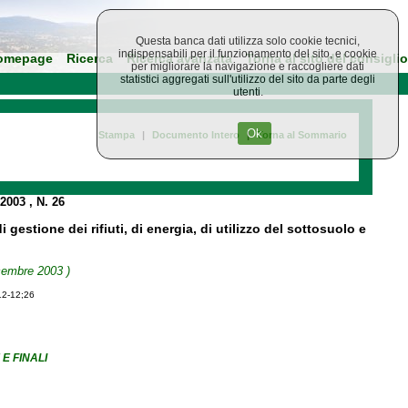
Questa banca dati utilizza solo cookie tecnici,
indispensabili per il funzionamento del sito, e cookie
omepage
Ricerca
Ricerca avanzata
Torna al sito del consiglio
per migliorare la navigazione e raccogliere dati
statistici aggregati sull'utilizzo del sito da parte degli
utenti.
Ok
Stampa
|
Documento Intero
|
Torna al Sommario
 2003
, N. 26
gestione dei rifiuti, di energia, di utilizzo del sottosuolo e
icembre 2003 )
12-12;26
E FINALI