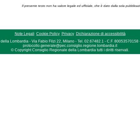
Il presente testo non ha valore legale ed ufficiale, che è dato dalla sola pubblicaz
Note Legali
Cookie Policy
Privacy
Dichiarazione di accessibilità
della Lombardia - Via Fabio Filzi 22, Milano - Tel. 02.67482.1 - C.F. 80053570158
protocollo.generale@pec.consiglio.regione.lombardia.it
© Copyright Consiglio Regionale della Lombardia tutti i diritti riservati.