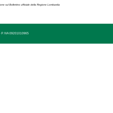
ione sul Bollettino ufficiale della Regione Lombardia
 - P. IVA 09201010965