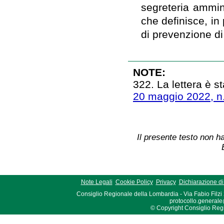
segreteria ammin
che definisce, in 
di prevenzione di 
NOTE:
322. La lettera è st
20 maggio 2022, n
Il presente testo non ha
Note Legali
Cookie Policy
Privacy
Dichiarazione di 
Consiglio Regionale della Lombardia - Via Fabio Filzi
protocollo.generale
© Copyright Consiglio Region