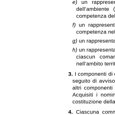
e)
un rappresen
dell’ambiente 
competenza dell
f)
un rappresent
competenza nel c
g)
un rappresentan
h)
un rappresenta
ciascun coman
nell’ambito terr
3.
I componenti di 
seguito di avvis
altri componenti 
Acquisiti i nomin
costituzione del
4.
Ciascuna commi