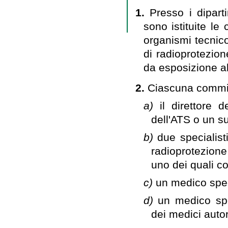
1.
Presso i dipart
sono istituite le
organismi tecnico
di radioprotezion
da esposizione all
2.
Ciascuna commi
a)
il direttore 
dell'ATS o un s
b)
due specialisti
radioprotezione 
uno dei quali co
c)
un medico spec
d)
un medico spec
dei medici autori