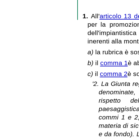
1.
All'
articolo 13 d
per la promozion
dell'impiantistica
inerenti alla mon
a)
la rubrica è so
b)
il
comma 1
è a
c)
il
comma 2
è so
'2. La Giunta r
denominate, 
rispetto de
paesaggistica
commi 1 e 2
materia di sic
e da fondo). 