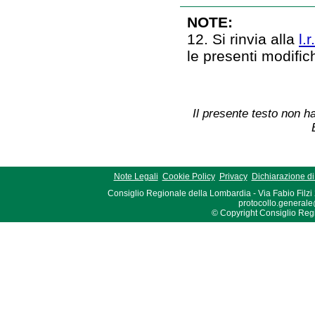
NOTE:
12. Si rinvia alla
l.
le presenti modifi
Il presente testo non ha
Note Legali
Cookie Policy
Privacy
Dichiarazione di 
Consiglio Regionale della Lombardia - Via Fabio Filzi
protocollo.generale
© Copyright Consiglio Region