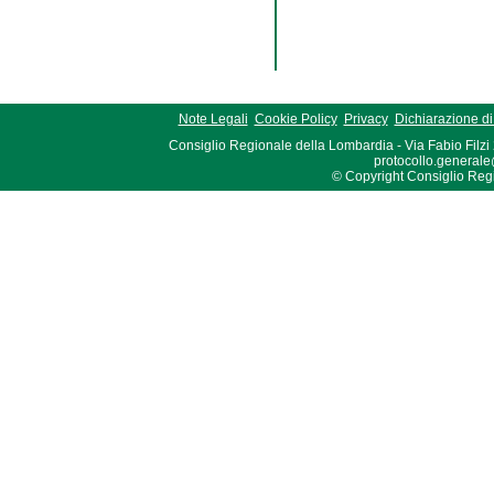
Note Legali
Cookie Policy
Privacy
Dichiarazione di 
Consiglio Regionale della Lombardia - Via Fabio Filzi
protocollo.generale
© Copyright Consiglio Region