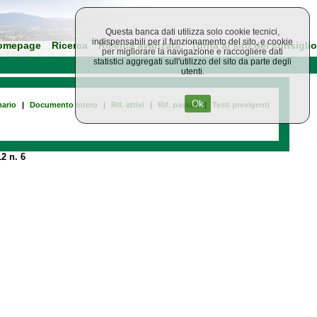
Questa banca dati utilizza solo cookie tecnici,
indispensabili per il funzionamento del sito, e cookie
omepage
Ricerca
Ricerca avanzata
Torna al sito del consiglio
per migliorare la navigazione e raccogliere dati
statistici aggregati sull'utilizzo del sito da parte degli
utenti.
Ok
ario
|
Documento Intero
|
Rif. attivi
|
Rif. passivi
|
Testi previgenti
2 n. 6