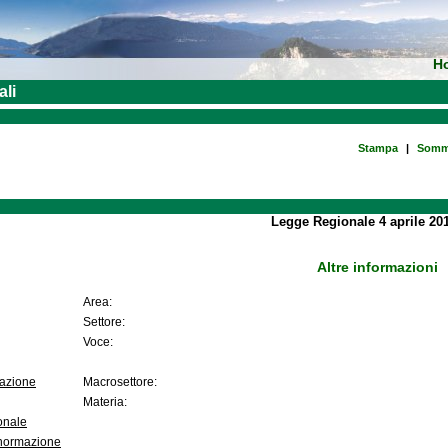
H
ali
Stampa
|
Somm
Legge Regionale 4 aprile 201
Altre informazioni
Area:
Settore:
Voce:
lazione
Macrosettore:
Materia:
onale
 normazione