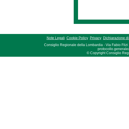
Note Legali
Cookie Policy
Privacy
Dichiarazione di 
Consiglio Regionale della Lombardia - Via Fabio Filzi
protocollo.generale
© Copyright Consiglio Region