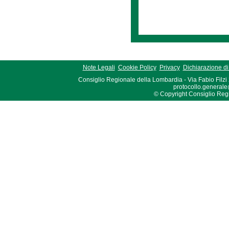
Note Legali
Cookie Policy
Privacy
Dichiarazione di 
Consiglio Regionale della Lombardia - Via Fabio Filzi
protocollo.generale
© Copyright Consiglio Region