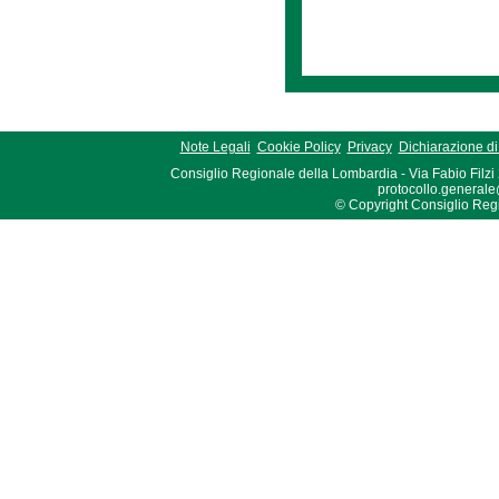
Note Legali
Cookie Policy
Privacy
Dichiarazione di 
Consiglio Regionale della Lombardia - Via Fabio Filzi
protocollo.generale
© Copyright Consiglio Region