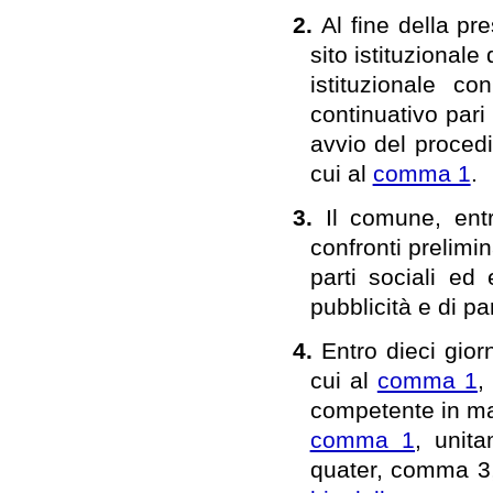
2.
Al fine della pr
sito istituzional
istituzionale c
continuativo pari
avvio del procedi
cui al
comma 1
.
3.
Il comune, ent
confronti prelimin
parti sociali ed
pubblicità e di pa
4.
Entro dieci gior
cui al
comma 1
,
competente in mate
comma 1
, unita
quater, comma 3, 