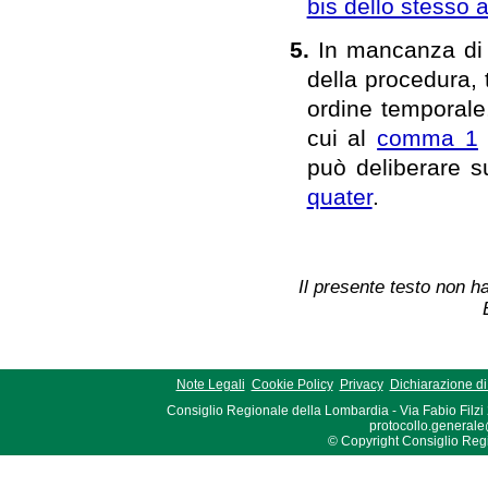
bis dello stesso a
5.
In mancanza di o
della procedura, 
ordine temporale,
cui al
comma 1
può deliberare su
quater
.
Il presente testo non ha
Note Legali
Cookie Policy
Privacy
Dichiarazione di 
Consiglio Regionale della Lombardia - Via Fabio Filzi
protocollo.generale
© Copyright Consiglio Region