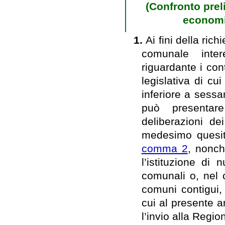
(Confronto prel
economi
1.
Ai fini della richi
comunale inter
riguardante i con
legislativa di cu
inferiore a sessa
può presentare
deliberazioni de
medesimo quesito
comma 2
, nonch
l’istituzione di
comunali o, nel 
comuni contigui, 
cui al presente a
l’invio alla Regio