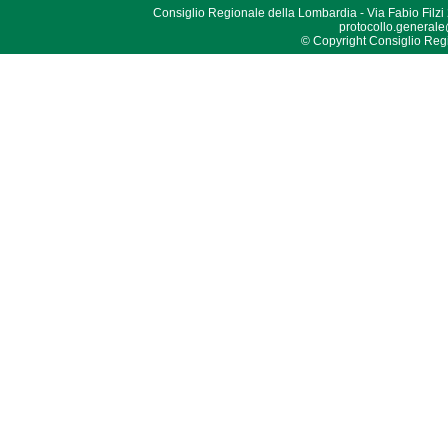
Consiglio Regionale della Lombardia - Via Fabio Filzi
protocollo.generale
© Copyright Consiglio Region