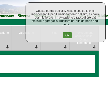
Questa banca dati utilizza solo cookie tecnici,
indispensabili per il funzionamento del sito, e cookie
omepage
Ricerca
Ricerca avanzata
Torna al sito del consiglio
per migliorare la navigazione e raccogliere dati
statistici aggregati sull'utilizzo del sito da parte degli
utenti.
azione
Valutazione
Studi
Provvedimenti
Ok
attuativi della
Giunta
Regionale