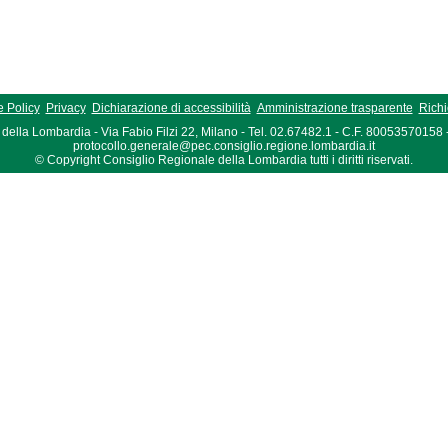
 Policy
Privacy
Dichiarazione di accessibilità
Amministrazione trasparente
Richi
della Lombardia - Via Fabio Filzi 22, Milano - Tel. 02.67482.1 - C.F. 80053570158
protocollo.generale@pec.consiglio.regione.lombardia.it
© Copyright Consiglio Regionale della Lombardia tutti i diritti riservati.