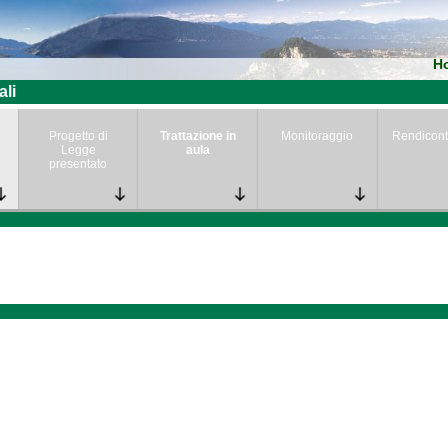
H
ali
Progetto di
Trattazione in
Monitoraggio
Rendicont
Legge
aula
presentato