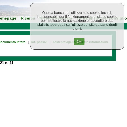
Questa banca dati utilizza solo cookie tecnici,
indispensabili per il funzionamento del sito, e cookie
omepage
Ricerca
Ricerca avanzata
Torna al sito del consiglio
per migliorare la navigazione e raccogliere dati
statistici aggregati sull'utilizzo del sito da parte degli
utenti.
Ok
ocumento Intero
|
Rif. passivi
|
Testi previgenti
|
Altre informazioni
21 n. 11