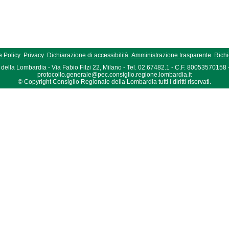
 Policy
Privacy
Dichiarazione di accessibilità
Amministrazione trasparente
Richi
della Lombardia - Via Fabio Filzi 22, Milano - Tel. 02.67482.1 - C.F. 80053570158
protocollo.generale@pec.consiglio.regione.lombardia.it
© Copyright Consiglio Regionale della Lombardia tutti i diritti riservati.