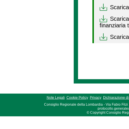
Scarica
Scarica 
finanziaria
Scarica
Note Legali
Cookie Policy
Privacy
Dichiarazione di 
Consiglio Regionale della Lombardia - Via Fabio Filzi
protocollo.generale
© Copyright Consiglio Region