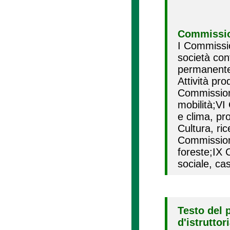
Commissio
I Commissi
società con
permanente
Attività pr
Commissione
mobilità;V
e clima, pr
Cultura, ri
Commission
foreste;IX 
sociale, ca
Testo del 
d'istruttor