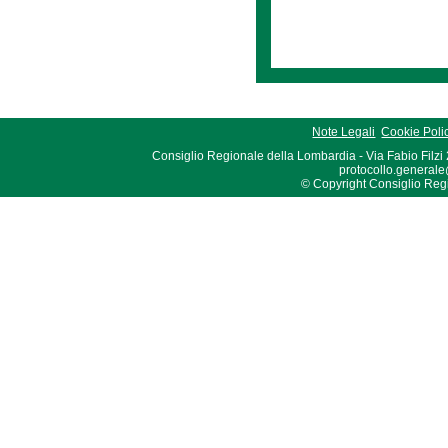
Note Legali
Cookie Poli
Consiglio Regionale della Lombardia - Via Fabio Filzi
protocollo.generale
© Copyright Consiglio Region