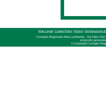
Note Legali
Cookie Policy
Privacy
Dichiarazione di 
Consiglio Regionale della Lombardia - Via Fabio Filzi
protocollo.generale
© Copyright Consiglio Region