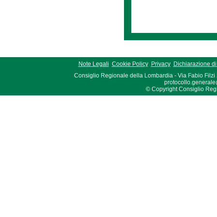
Note Legali
Cookie Policy
Privacy
Dichiarazione di 
Consiglio Regionale della Lombardia - Via Fabio Filzi
protocollo.generale
© Copyright Consiglio Region