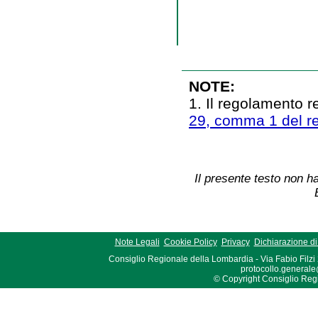
NOTE:
1. Il regolamento r
29, comma 1 del re
Il presente testo non ha
Note Legali
Cookie Policy
Privacy
Dichiarazione di 
Consiglio Regionale della Lombardia - Via Fabio Filzi
protocollo.generale
© Copyright Consiglio Region