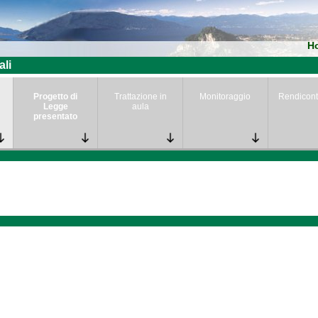
H
ali
Progetto di
Trattazione in
Monitoraggio
Rendicont
Legge
aula
presentato