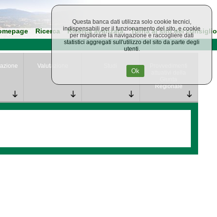
Questa banca dati utilizza solo cookie tecnici,
indispensabili per il funzionamento del sito, e cookie
omepage
Ricerca
Ricerca avanzata
Torna al sito del consiglio
per migliorare la navigazione e raccogliere dati
statistici aggregati sull'utilizzo del sito da parte degli
utenti.
azione
Valutazione
Studi
Provvedimenti
Ok
attuativi della
Giunta
Regionale