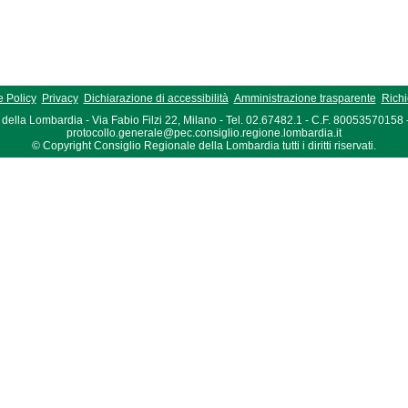
 Policy
Privacy
Dichiarazione di accessibilità
Amministrazione trasparente
Richi
della Lombardia - Via Fabio Filzi 22, Milano - Tel. 02.67482.1 - C.F. 80053570158
protocollo.generale@pec.consiglio.regione.lombardia.it
© Copyright Consiglio Regionale della Lombardia tutti i diritti riservati.