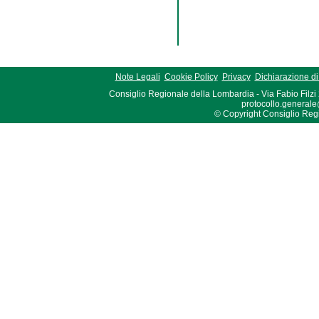
Note Legali
Cookie Policy
Privacy
Dichiarazione di 
Consiglio Regionale della Lombardia - Via Fabio Filzi
protocollo.generale
© Copyright Consiglio Region