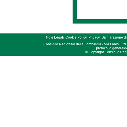
Note Legali
Cookie Policy
Privacy
Dichiarazione di 
Consiglio Regionale della Lombardia - Via Fabio Filzi
protocollo.generale
© Copyright Consiglio Region