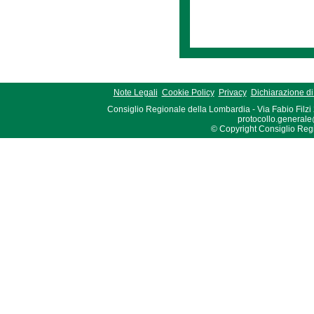
Note Legali
Cookie Policy
Privacy
Dichiarazione di 
Consiglio Regionale della Lombardia - Via Fabio Filzi
protocollo.generale
© Copyright Consiglio Region