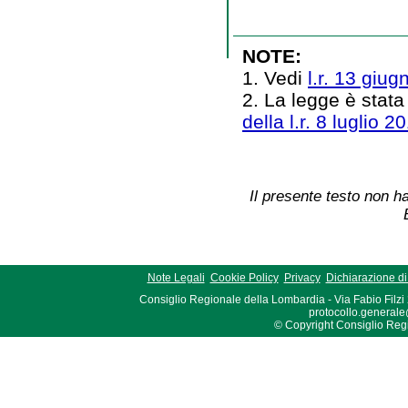
NOTE:
1. Vedi
l.r. 13 giug
2. La legge è stata
della l.r. 8 luglio 2
Il presente testo non ha
Note Legali
Cookie Policy
Privacy
Dichiarazione di 
Consiglio Regionale della Lombardia - Via Fabio Filzi
protocollo.generale
© Copyright Consiglio Region