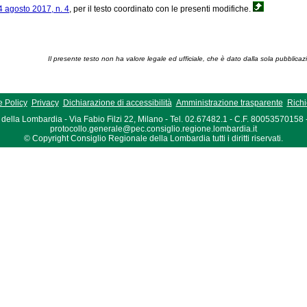
. 4 agosto 2017, n. 4
, per il testo coordinato con le presenti modifiche.
Il presente testo non ha valore legale ed ufficiale, che è dato dalla sola pubblicaz
 Policy
Privacy
Dichiarazione di accessibilità
Amministrazione trasparente
Richi
della Lombardia - Via Fabio Filzi 22, Milano - Tel. 02.67482.1 - C.F. 80053570158
protocollo.generale@pec.consiglio.regione.lombardia.it
© Copyright Consiglio Regionale della Lombardia tutti i diritti riservati.