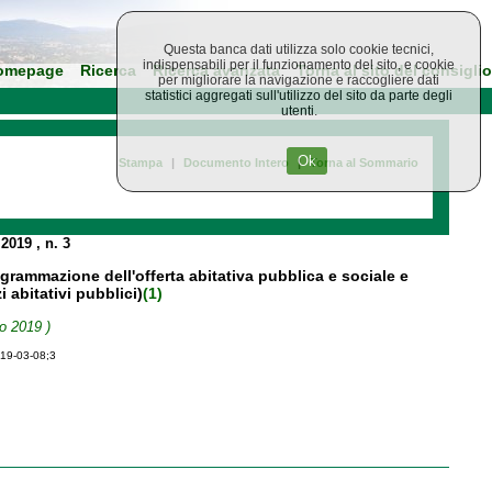
Questa banca dati utilizza solo cookie tecnici,
indispensabili per il funzionamento del sito, e cookie
omepage
Ricerca
Ricerca avanzata
Torna al sito del consiglio
per migliorare la navigazione e raccogliere dati
statistici aggregati sull'utilizzo del sito da parte degli
utenti.
Ok
Stampa
|
Documento Intero
|
Torna al Sommario
 2019
, n. 3
ogrammazione dell'offerta abitativa pubblica e sociale e
 abitativi pubblici)
(1)
o 2019 )
019-03-08;3