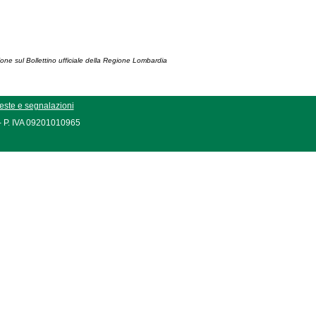
ione sul Bollettino ufficiale della Regione Lombardia
este e segnalazioni
 - P. IVA 09201010965