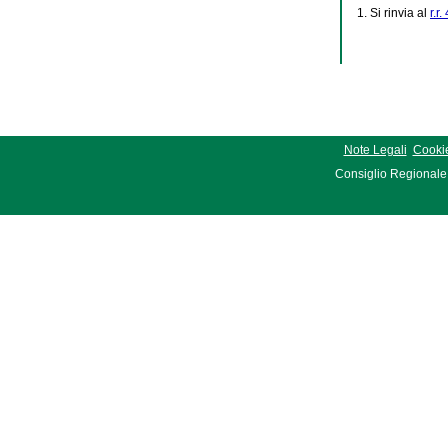
1. Si rinvia al
r.r
Note Legali
Cookie
Consiglio Regionale 