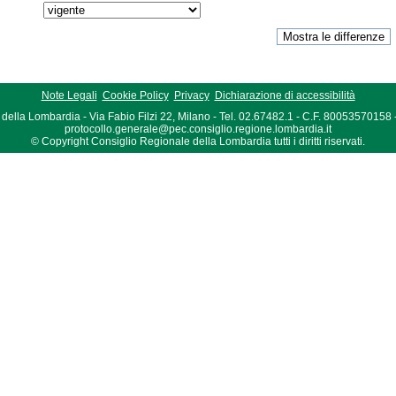
Note Legali
Cookie Policy
Privacy
Dichiarazione di accessibilità
della Lombardia - Via Fabio Filzi 22, Milano - Tel. 02.67482.1 - C.F. 80053570158
protocollo.generale@pec.consiglio.regione.lombardia.it
© Copyright Consiglio Regionale della Lombardia tutti i diritti riservati.