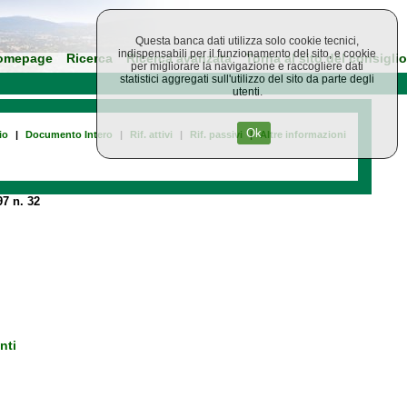
Questa banca dati utilizza solo cookie tecnici,
indispensabili per il funzionamento del sito, e cookie
omepage
Ricerca
Ricerca avanzata
Torna al sito del consiglio
per migliorare la navigazione e raccogliere dati
statistici aggregati sull'utilizzo del sito da parte degli
utenti.
Ok
io
|
Documento Intero
|
Rif. attivi
|
Rif. passivi
|
Altre informazioni
7 n. 32
nti