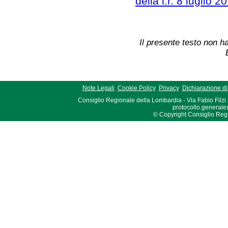
della l.r. 8 luglio 2
Il presente testo non ha
Note Legali
Cookie Policy
Privacy
Dichiarazione di 
Consiglio Regionale della Lombardia - Via Fabio Filzi
protocollo.generale
© Copyright Consiglio Region