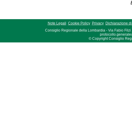
Note Legali
Cookie Policy
Privacy
Dichiarazione di 
Consiglio Regionale della Lombardia - Via Fabio Filzi
protocollo.generale
© Copyright Consiglio Region