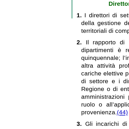
Diretto
1.
I direttori di s
della gestione del
territoriali di co
2.
Il rapporto di 
dipartimenti è r
quinquennale; l’
altra attività pr
cariche elettive p
di settore e i di
Regione o di enti
amministrazioni 
ruolo o all’appl
provenienza.
(44)
3.
Gli incarichi di