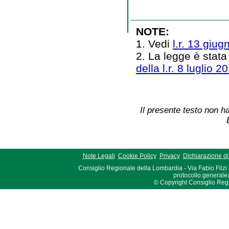
NOTE:
1. Vedi
l.r. 13 giug
2. La legge è stata
della l.r. 8 luglio 2
Il presente testo non ha
Note Legali
Cookie Policy
Privacy
Dichiarazione di 
Consiglio Regionale della Lombardia - Via Fabio Filzi
protocollo.generale
© Copyright Consiglio Region