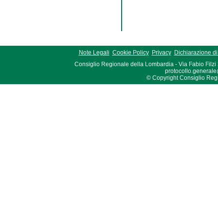
Note Legali
Cookie Policy
Privacy
Dichiarazione di 
Consiglio Regionale della Lombardia - Via Fabio Filzi
protocollo.generale
© Copyright Consiglio Region